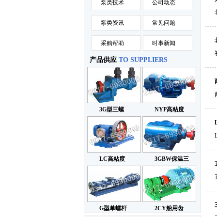
泵类技术
公司动态
泵类资讯
常见问题
采购帮助
时事新闻
产品供应
TO SUPPLIERS
3G型三螺
NYP高粘度
LC高粘度
3GBW保温三
G型单螺杆
2CY船用齿