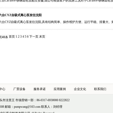
三台CB-B4不锈钢齿轮泵配往安徽,我公司根据客户的实际工况对于CB-B4不锈钢齿轮泵
六台CYZ自吸式离心泵发往沈阳
六台CYZ自吸式离心泵发往沈阳,具有结构简单、操作维护方便、运行平稳、排量大、郊率
首页
1
2
3
4
5
6
下一页
末页
页
41
条
中心
厂景设备
服务承诺
应用案例
企业文化
联系我们
里王 市场营销一部：86-0317-6930000 8222822
8508 邮箱：pumpwang@163.com 联系人：刘经理