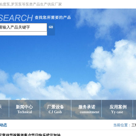
高粘度泵,罗茨泵等泵类产品生产供应厂家
示
新闻中心
厂景设备
服务承诺
应用案例
Technical
CJ Gssb
commitment
Yy case
动态
当前位置：
三
元宵佳节祝新老客户节日快乐武汉加油