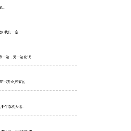
..
我们一定...
一边，另一边被“月...
书齐全,茨泵的...
午京杭大运...