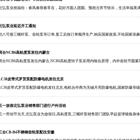
北弘泵业祝福你：春风春雨春常在，花好月圆人团圆。预祝元宵节快乐，生活幸福美满!.
北弘泵业延迟开工通知
初八可接三螺杆泵​、齿轮泵等订单,复工后按订单顺序生产,响应国家政策,不给国家添麻烦,
两台NCB6高粘度泵发往内蒙古
两台NCB6高粘度泵发往内蒙古,NCB6高粘度转子泵采用内啮合原理，内外齿轮节圆紧靠
LC38皮带式罗茨泵配防爆电机发往北京
LC38皮带式罗茨泵配防爆电机发往北京,电机合作商为无锡月亮防爆电机,国家防爆等级证
五一放假北弘泵业销售部门进行户外活动
五一劳动节当天,北弘泵业为放假日,高粘度泵,三螺杆泵销售部门团队早起篮球锻炼身体,中
三台CB-B4不锈钢齿轮泵配往安徽