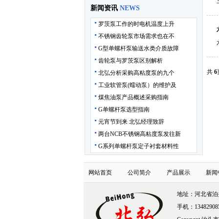
新闻资讯
NEWS
罗茨泵工作的时电机温度上升
不锈钢齿轮泵市场需求也在不
G型单螺杆泵输送水类介质故障
齿轮泵与罗茨泵区别解析
共
6
北弘分析采购高粘度泵的九个
工业软管泵(蠕动泵）的维护及
煤焦油泵产品概述采购指南
G单螺杆泵选型指南
元宵节到来 北弘经理致辞
两台NCB不锈钢高粘度泵发往新
G系列单螺杆泵定子衬套材料性
网站首页
公司简介
产品展示
新闻
地址：河北省泊头市洼
手机：1348290