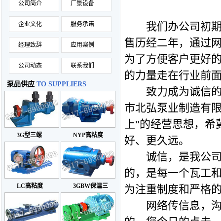
公司简介
厂景设备
我们办公司初期受
企业文化
服务承诺
售历经二年，通过网
经理致辞
应用案例
为了方便客户更好
公司动态
联系我们
的力量走在行业前
泵品供应
TO SUPPLIERS
致力成为诚信
市北弘泵业制造有限
上"的经营思想，希
3G型三螺
NYP高粘度
好、更久远。
诚信，是我公司的
的，是每一个瓦工
LC高粘度
3GBW保温三
为注重制度和严格
网络传信息，沟通