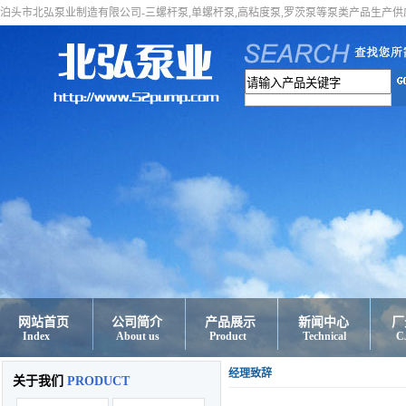
泊头市北弘泵业制造有限公司-三螺杆泵,单螺杆泵,高粘度泵,罗茨泵等泵类产品生产供
网站首页
公司简介
产品展示
新闻中心
厂
Index
About us
Product
Technical
C
经理致辞
关于我们
PRODUCT