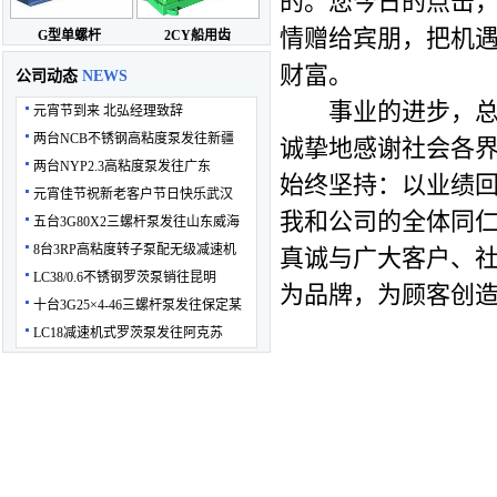
的。您今日的点击
情赠给宾朋，把机
G型单螺杆
2CY船用齿
财富。
公司动态
NEWS
事业的进步，总是
元宵节到来 北弘经理致辞
两台NCB不锈钢高粘度泵发往新疆
诚挚地感谢社会各
两台NYP2.3高粘度泵发往广东
始终坚持：以业绩
元宵佳节祝新老客户节日快乐武汉
我和公司的全体同
五台3G80X2三螺杆泵发往山东威海
8台3RP高粘度转子泵配无级减速机
真诚与广大客户、社
LC38/0.6不锈钢罗茨泵销往昆明
为品牌，为顾客创
十台3G25×4-46三螺杆泵发往保定某
LC18减速机式罗茨泵发往阿克苏