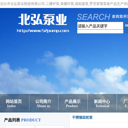
泊头市北弘泵业制造有限公司-三螺杆泵,单螺杆泵,高粘度泵,罗茨泵等泵类产品生产供
网站首页
公司简介
产品展示
新闻中心
厂
Index
About us
Product
Technical
C
不锈钢齿轮泵
产品列表
PRODUCT