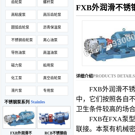
齿轮泵
螺杆泵
FXB外润滑不锈
高粘度泵
高压齿轮泵
圆弧齿轮泵
沥青保温泵
不锈钢齿轮泵
离心油泵
导热油泵
高温油泵
磁力泵
船用泵
详细介绍
PRODUCTS DETAILS
化工泵
真空齿轮泵
FXB外润滑
不
滑片泵
专用泵
中，它们按照各自不
不锈钢泵系列
Stainles
卫生条件较高的场
FXB在FXA泵
联接。本泵有机械
FXB外润滑不
RCB不锈钢齿