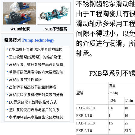
不锈钢齿轮泵滑动
由于工程陶瓷具有
滑动轴承多采用工
WCB齿轮泵
NCB不锈钢高
间隙不得过小，以
泵类技术
Pump technology
的介质进行润滑，
G型单螺杆泵输送水类介质故障检
轴承。
工业软管泵(蠕动泵）的维护及保
高粘度泵、螺杆泵等产品设计管道
FXB型系列不锈
单螺杆泵使用寿命的六大要素影响
高粘度泵的特性解析
流量
凸轮转子泵高效节能且耐磨损
型号
(m3/h)
高粘度转子泵机械密封失效的分析
m2/h
L/min
LC罗茨泵常见故障的维修方式
FXB-0.6/1.0
0.6
10
渣油泵的使用寿命与客户的关系
FXB-1/1.0
1
16
冬季即将到来高粘度齿轮泵发挥其
FXB-1.5/1.0
1.5
25
FXB-2/1.0
2
33.3