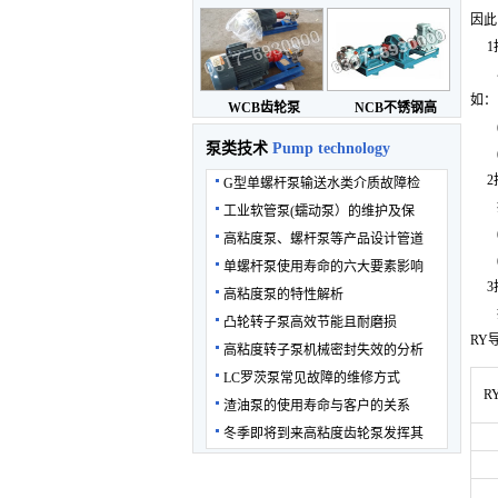
因此
1
尽管
如：
WCB齿轮泵
NCB不锈钢高
(1
泵类技术
Pump technology
(2
2按
G型单螺杆泵输送水类介质故障检
按热
工业软管泵(蠕动泵）的维护及保
(1
高粘度泵、螺杆泵等产品设计管道
(2
单螺杆泵使用寿命的六大要素影响
3按
高粘度泵的特性解析
按干
凸轮转子泵高效节能且耐磨损
RY
高粘度转子泵机械密封失效的分析
LC罗茨泵常见故障的维修方式
R
渣油泵的使用寿命与客户的关系
冬季即将到来高粘度齿轮泵发挥其