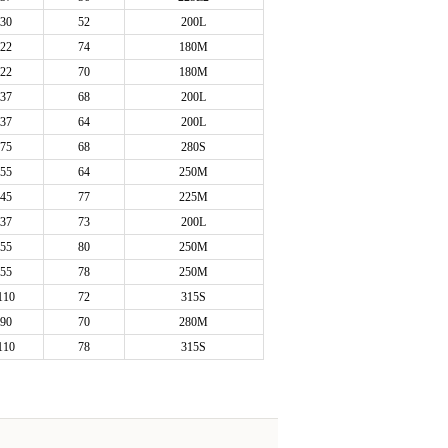
30
52
200L
22
74
180M
22
70
180M
37
68
200L
37
64
200L
75
68
280S
55
64
250M
45
77
225M
37
73
200L
55
80
250M
55
78
250M
110
72
315S
90
70
280M
110
78
315S