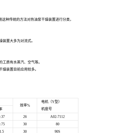
这种传统的方法对热油泵干燥装置进行分类，
燥装置大多为对流式。
的工质有水蒸汽、空气等。
干燥装置目前应用较多。
电机（Y型）
效率%
机座号
率
0.37
26
A02-7112
0.75
30
80
1.5
30
90S