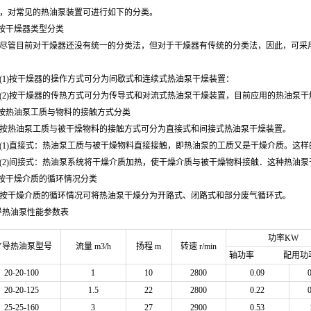
，对常见的热油泵装置可进行如下的分类。
按干燥器类型分类
目前对干燥器还没有统一的分类法，但对于干燥器有传统的分类法，因此，可采用
)按干燥器的操作方式可分为间歇式和连续式热油泵干燥装置：
)按干燥器的传热方式可分为传导式和对流式热油泵干燥装置，目前应用的热油泵干
热油泵工质与物料的接触方式分类
油泵工质与被干燥物料的接触方式可分为直接式和间接式热油泵干燥装置。
)直接式：热油泵工质与被干燥物料直接接触，即热油泵的工质又是干燥介质。这样
)间接式：热油泵系统将干燥介质加热，使干燥介质与被干燥物料接触．这种热油泵
干燥介质的循环情况分类
燥介质的循环情况可将热油泵干燥分为开路式、闭路式和部分废气循环式。
导热油泵性能参数表
功率KW
Y导热油泵型号
流量 m3/h
扬程 m
转速 r/min
轴功率
配用功
20-20-100
1
10
2800
0.09
20-20-125
1.5
22
2800
0.22
25-25-160
3
27
2900
0.53