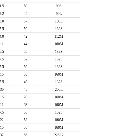
1.5
50
90S
2.2
45
90L
3.0
57
100L
5.5
50
132S
4.0
42
112M
11
44
160M
5.5
55
132S
7.5
62
132S
5.5
59
132S
15
53
160M
7.5
49
132S
30
45
200L
15
70
160M
11
63
160M
7.5
55
132S
22
58
180M
15
55
160M
37
56
225L2