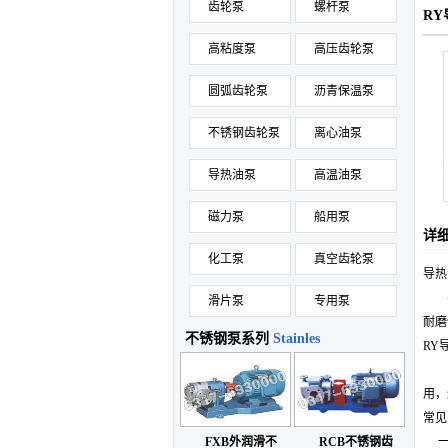
齿轮泵
螺杆泵
RY
高粘度泵
高压齿轮泵
圆弧齿轮泵
沥青保温泵
不锈钢齿轮泵
离心油泵
导热油泵
高温油泵
磁力泵
船用泵
详
化工泵
真空齿轮泵
导热
导热
滑片泵
专用泵
耐磨
不锈钢泵系列
Stainles
RY
导热
用，
常见
一般
FXB外润滑不
RCB不锈钢齿