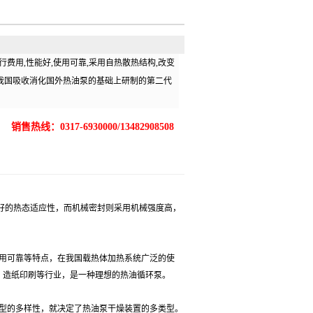
行费用,性能好,使用可靠,采用自热散热结构,改变
是我国吸收消化国外热油泵的基础上研制的第二代
销售热线：0317-6930000/13482908508
的热态适应性，而机械密封则采用机械强度高，
用可靠等特点，在我国载热体加热系统广泛的使
业、造纸印刷等行业，是一种理想的热油循环泵。
型的多样性，就决定了热油泵干燥装置的多类型。