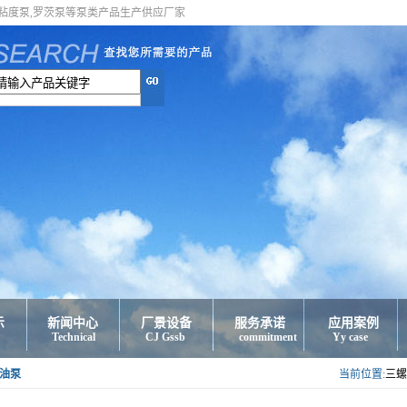
高粘度泵,罗茨泵等泵类产品生产供应厂家
示
新闻中心
厂景设备
服务承诺
应用案例
Technical
CJ Gssb
commitment
Yy case
油泵
当前位置:
三螺